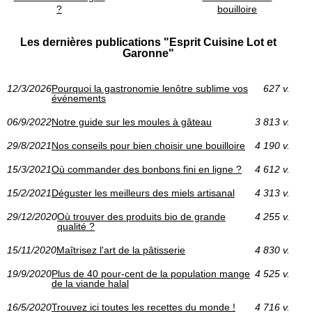
?
bouilloire
Les dernières publications "Esprit Cuisine Lot et
Garonne"
12/3/2026
Pourquoi la gastronomie lenôtre sublime vos
627 v.
événements
06/9/2022
Notre guide sur les moules à gâteau
3 813 v.
29/8/2021
Nos conseils pour bien choisir une bouilloire
4 190 v.
15/3/2021
Où commander des bonbons fini en ligne ?
4 612 v.
15/2/2021
Déguster les meilleurs des miels artisanal
4 313 v.
29/12/2020
Où trouver des produits bio de grande
4 255 v.
qualité ?
15/11/2020
Maîtrisez l'art de la pâtisserie
4 830 v.
19/9/2020
Plus de 40 pour-cent de la population mange
4 525 v.
de la viande halal
16/5/2020
Trouvez ici toutes les recettes du monde !
4 716 v.