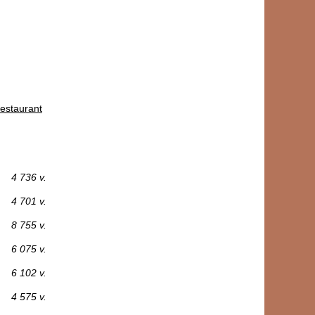
estaurant
4 736 v.
4 701 v.
8 755 v.
6 075 v.
6 102 v.
4 575 v.