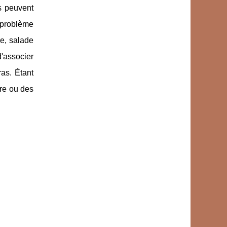
hs peuvent
l problème
e, salade
d'associer
as. Étant
rre ou des