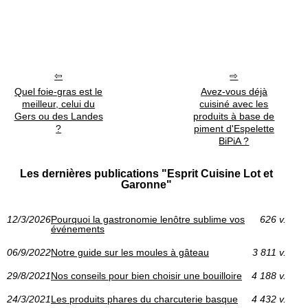
Quel foie-gras est le
Avez-vous déjà
meilleur, celui du
cuisiné avec les
Gers ou des Landes
produits à base de
?
piment d'Espelette
BiPiA ?
Les dernières publications "Esprit Cuisine Lot et
Garonne"
12/3/2026
Pourquoi la gastronomie lenôtre sublime vos
626 v.
événements
06/9/2022
Notre guide sur les moules à gâteau
3 811 v.
29/8/2021
Nos conseils pour bien choisir une bouilloire
4 188 v.
24/3/2021
Les produits phares du charcuterie basque
4 432 v.