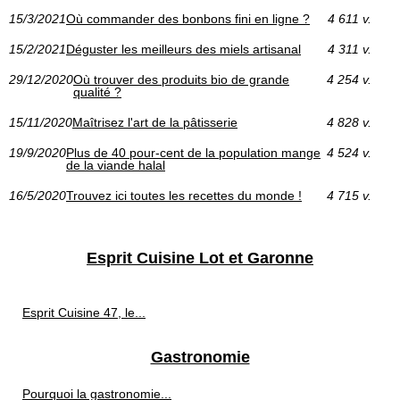
15/3/2021
Où commander des bonbons fini en ligne ?
4 611 v.
15/2/2021
Déguster les meilleurs des miels artisanal
4 311 v.
29/12/2020
Où trouver des produits bio de grande
4 254 v.
qualité ?
15/11/2020
Maîtrisez l'art de la pâtisserie
4 828 v.
19/9/2020
Plus de 40 pour-cent de la population mange
4 524 v.
de la viande halal
16/5/2020
Trouvez ici toutes les recettes du monde !
4 715 v.
Esprit Cuisine Lot et Garonne
Esprit Cuisine 47, le...
Gastronomie
Pourquoi la gastronomie...