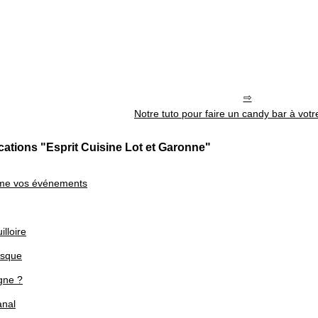
Notre tuto pour faire un candy bar à vot
cations "Esprit Cuisine Lot et Garonne"
lime vos événements
lloire
asque
gne ?
anal