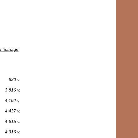
re mariage
630 v.
3 816 v.
4 192 v.
4 437 v.
4 615 v.
4 316 v.