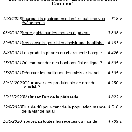
Garonne"
12/3/2026
Pourquoi la gastronomie lenôtre sublime vos
618 v.
événements
06/9/2022
Notre guide sur les moules à gâteau
3 808 v.
29/8/2021
Nos conseils pour bien choisir une bouilloire
4 183 v.
24/3/2021
Les produits phares du charcuterie basque
4 426 v.
15/3/2021
Où commander des bonbons fini en ligne ?
4 605 v.
15/2/2021
Déguster les meilleurs des miels artisanal
4 305 v.
29/12/2020
Où trouver des produits bio de grande
4 250 v.
qualité ?
15/11/2020
Maîtrisez l'art de la pâtisserie
4 822 v.
19/9/2020
Plus de 40 pour-cent de la population mange
4 516 v.
de la viande halal
16/5/2020
Trouvez ici toutes les recettes du monde !
4 709 v.