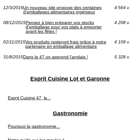
12/3/2016
Un nouveau site propose des centaines
4 564 v.
d'emballages alimentaires ingénieux
08/12/2015
Pensez à bien préparer vos stocks
4 208 v.
d'emballage pour vos plats à emporter
avant les fêtes !
02/11/2015
Vos produits resteront frais grâce à notre
4 109 v.
partenaire en emballage alimentaire
31/8/2015
Dans le 47 on apprend l'anglais !
5 328 v.
Esprit Cuisine Lot et Garonne
Esprit Cuisine 47, le...
Gastronomie
Pourquoi la gastronomie...