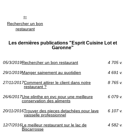
Rechercher un bon
restaurant
Les dernières publications "Esprit Cuisine Lot et
Garonne"
05/3/2019
Rechercher un bon restaurant
4 705 v.
29/1/2019
Manger sainement au quotidien
4 691 v.
27/11/2017
Comment attirer le client dans notre
8 765 v.
restaurant ?
26/6/2017
Une plinthe en pvc pour une meilleure
6 079 v.
conservation des aliments
20/11/2016
Trouver des pieces detachées pour lave
6 107 v.
vaisselle professionnel
12/7/2016
Le meilleur restaurant sur le lac de
4 582 v.
Biscarrosse