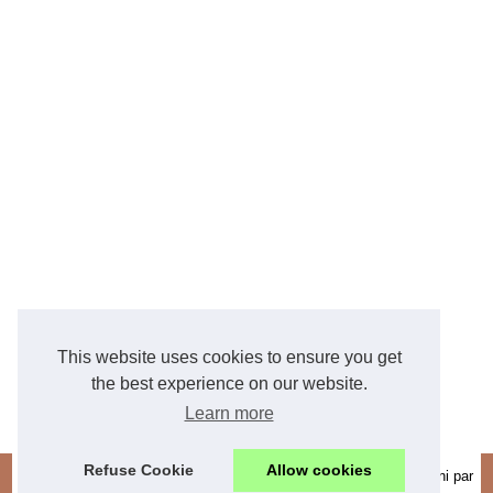
This website uses cookies to ensure you get
the best experience on our website.
Learn more
Refuse Cookie
Allow cookies
© 2026
Espritcuisine47.com
|
Plan du site
|
Cookies Policy
| Fourni par