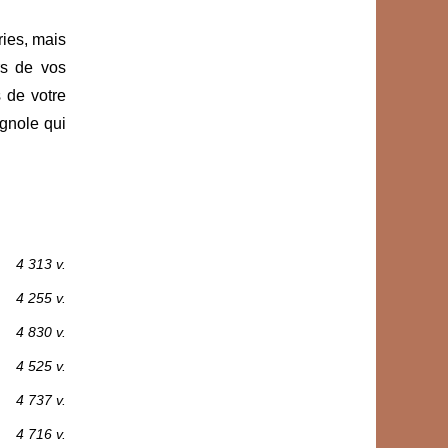
ries, mais
rs de vos
 de votre
agnole qui
4 313 v.
4 255 v.
4 830 v.
4 525 v.
4 737 v.
4 716 v.