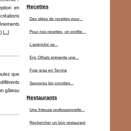
Recettes
eption en
créations
Des idées de recettes pour...
énements
Pour nos recettes, on profite...
s
) [
...
]
L’apérichic se...
Eric Olhats présente une...
Foie gras en Terrine
oulez que
différents
Savourez les cocottes...
un gâteau
Restaurants
Une friteuse professionnelle...
Rechercher un bon restaurant