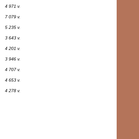
4 971 v.
7 079 v.
5 235 v.
3 643 v.
4 201 v.
3 946 v.
4 707 v.
4 653 v.
4 278 v.