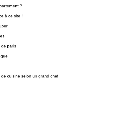
ppartement ?
e à ce site !
uper
ues
 de paris
sque
 de cuisine selon un grand chef